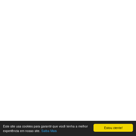
Este site usa cookies para garantir que você tenha a melhor
Estou ciente!
experiência em nosso site.
Saiba Mais