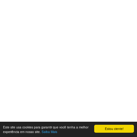
Este site usa cookies para garantir que você tenha a melhor
Estou ciente!
experiência em nosso site.
Saiba Mais