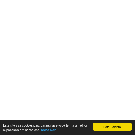
Este site usa cookies para garantir que você tenha a melhor
Estou ciente!
experiência em nosso site.
Saiba Mais