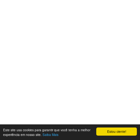
Este site usa cookies para garantir que você tenha a melhor
Estou ciente!
experiência em nosso site.
Saiba Mais