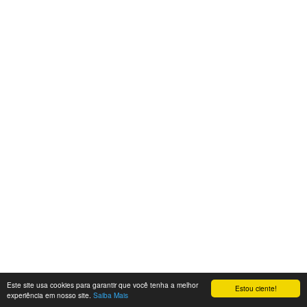
Este site usa cookies para garantir que você tenha a melhor
Estou ciente!
experiência em nosso site.
Saiba Mais