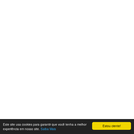
Este site usa cookies para garantir que você tenha a melhor
Estou ciente!
experiência em nosso site.
Saiba Mais