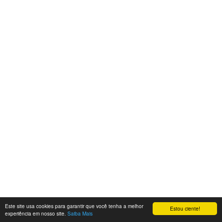
Este site usa cookies para garantir que você tenha a melhor
Estou ciente!
experiência em nosso site.
Saiba Mais