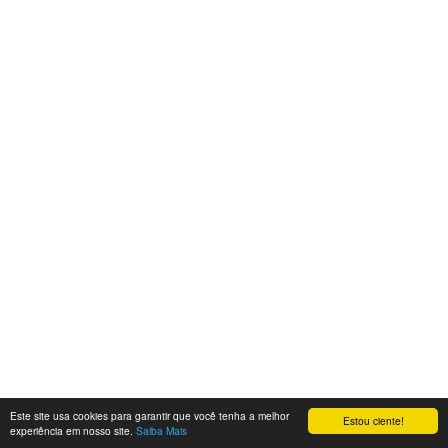
Este site usa cookies para garantir que você tenha a melhor
Estou ciente!
experiência em nosso site.
Saiba Mais