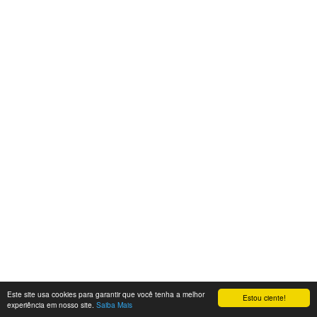
Este site usa cookies para garantir que você tenha a melhor
Estou ciente!
experiência em nosso site.
Saiba Mais