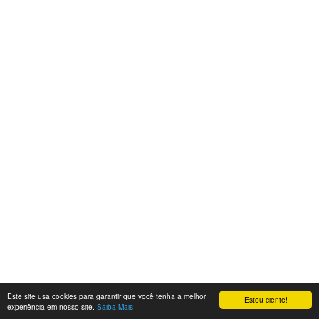
Este site usa cookies para garantir que você tenha a melhor
Estou ciente!
experiência em nosso site.
Saiba Mais