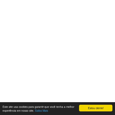
Este site usa cookies para garantir que você tenha a melhor
Estou ciente!
experiência em nosso site.
Saiba Mais