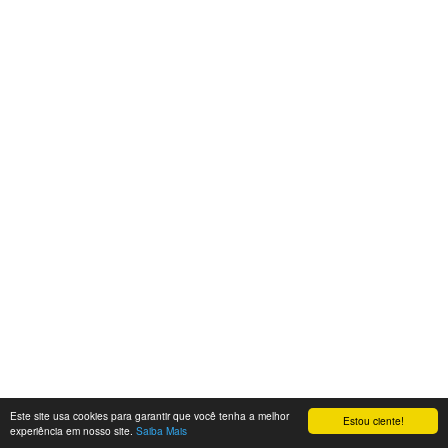
Este site usa cookies para garantir que você tenha a melhor
Estou ciente!
experiência em nosso site.
Saiba Mais