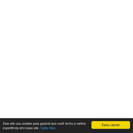
Este site usa cookies para garantir que você tenha a melhor
Estou ciente!
experiência em nosso site.
Saiba Mais